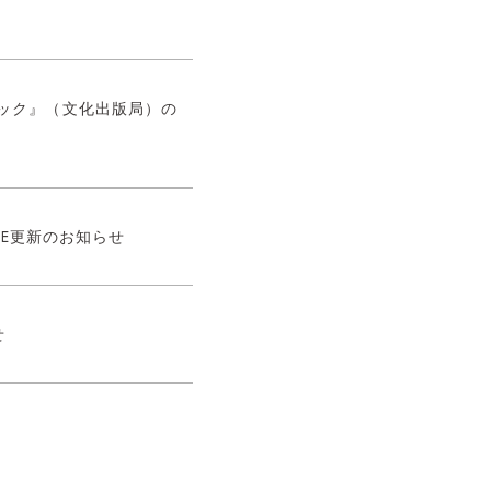
せ
グブック』（文化出版局）の
ATE更新のお知らせ
せ