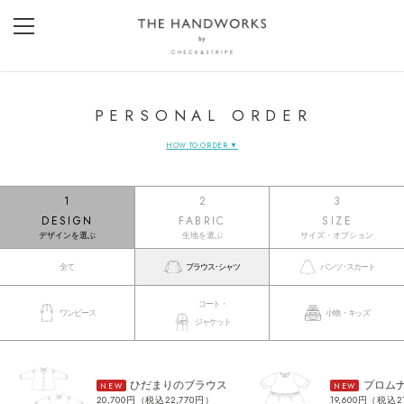
PERSONAL ORDER
HOW TO ORDER ▼
1
2
3
DESIGN
FABRIC
SIZE
デザインを選ぶ
生地を選ぶ
サイズ・オプション
全て
ブラウス･シャツ
パンツ･スカート
コート・
ワンピース
小物・キッズ
ジャケット
ひだまりのブラウス
プロム
NEW
NEW
20,700円（税込22,770円）
19,600円（税込2