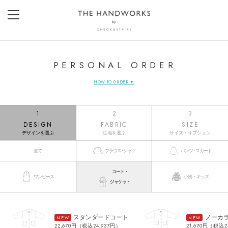
PERSONAL ORDER
HOW TO ORDER ▼
1
2
3
DESIGN
FABRIC
SIZE
デザインを選ぶ
生地を選ぶ
サイズ・オプション
全て
ブラウス･シャツ
パンツ･スカート
コート・
ワンピース
小物・キッズ
ジャケット
スタンダードコート
ノーカ
NEW
NEW
22,670円（税込24,937円）
21,670円（税込2