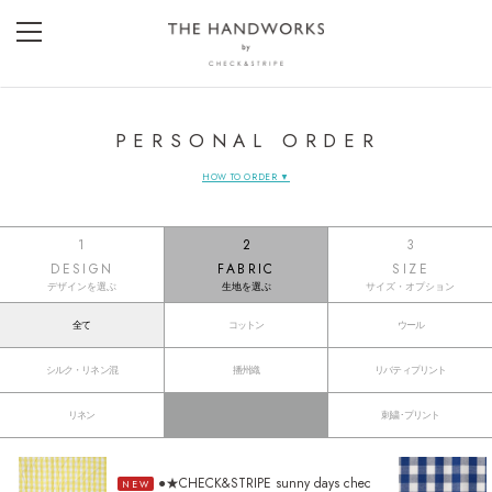
PERSONAL ORDER
HOW TO ORDER ▼
1
2
3
DESIGN
FABRIC
SIZE
デザインを選ぶ
生地を選ぶ
サイズ・オプション
全て
コットン
ウール
シルク・リネン混
播州織
リバティプリント
リネン
刺繍･プリント
●★CHECK&STRIPE sunny days chec
NEW