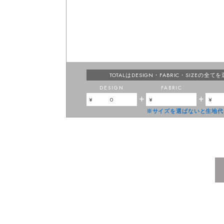
TOTALはDESIGN・FABRIC・SIZEの
全てを
DESIGN
FABRIC
+
+
0
※サイズを選ばないと生地代