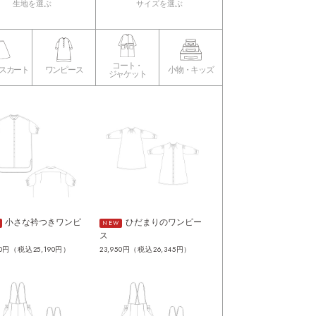
生地を選ぶ
サイズを選ぶ
コート・
･スカート
ワンピース
小物・キッズ
ジャケット
小さな衿つきワンピ
ひだまりのワンピー
NEW
ス
00円（税込25,190円）
23,950円（税込26,345円）