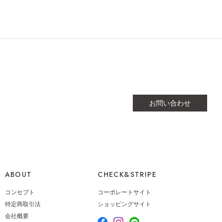
ノーカラースタンダ
ティアードスカート
NEW
コート
15,600円（税込17,160円）
70円（税込23,837円）
お問い合わせ
ABOUT
CHECK&STRIPE
リラックスオールイ
ゆったりテーパード
NEW
コンセプト
コーポレートサイト
ン
パンツ
50円（税込23,155円）
15,800円（税込17,380円）
特定商取引法
ショッピングサイト
会社概要