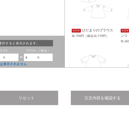
ひだまりのブラウス
NEW
NEW
ンツ
20,700円（税込22,770円）
19,3
選択すると表示されます。
SIZE
TOTAL（税込）
=
0
0
は表示されません
リセット
注文内容を確認する
フィーカのワンピー
NEW
NEW
ス
ウス
20,300円（税込22,330円）
19,6