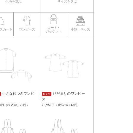
生地を選ぶ
サイズを選ぶ
コート・
･スカート
ワンピース
小物・キッズ
ジャケット
小さな衿つきワンピ
ひだまりのワンピー
NEW
ス
00円（税込25,190円）
23,950円（税込26,345円）