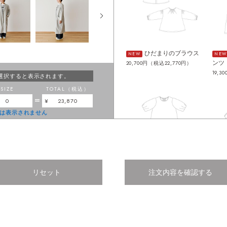
ひだまりのブラウス
NEW
NEW
ンツ
20,700円（税込22,770円）
19,3
選択すると表示されます。
SIZE
TOTAL（税込）
=
0
23,870
は表示されません
リセット
注文内容を確認する
フィーカのワンピー
NEW
NEW
ス
ウス
20,300円（税込22,330円）
19,6