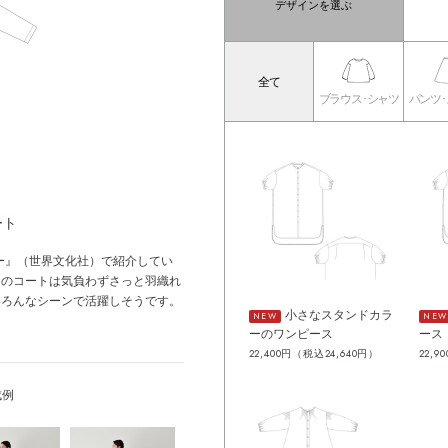
デザインを選ぶ
全て
ブラウス･シャツ
パンツ
ート
アリー』（世界文化社）で紹介してい
トのコートは気負わずさっと羽織れ
いろんなシーンで活躍しそうです。
小さなスタンドカラ
NEW
NEW
ーのワンピース
ース
22,400円（税込24,640円）
22,9
成例