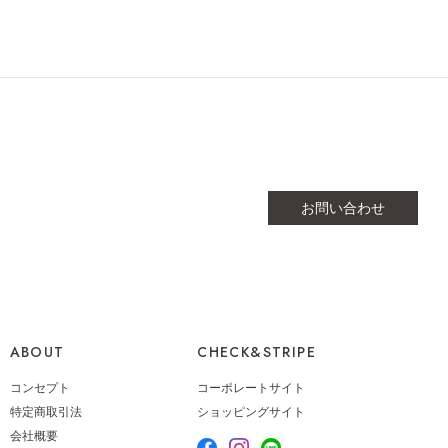
ノーカラースタンダ
ティアードスカート
NEW
コート
15,600円（税込17,160円）
70円（税込23,837円）
お問い合わせ
ABOUT
CHECK&STRIPE
リラックスオールイ
ゆったりテーパード
NEW
コンセプト
コーポレートサイト
ン
パンツ
50円（税込23,155円）
15,800円（税込17,380円）
特定商取引法
ショッピングサイト
会社概要