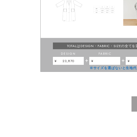
TOTALはDESIGN・FABRIC・SIZEの
全てを
DESIGN
FABRIC
+
+
23,870
※サイズを選ばないと生地代